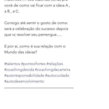
você de como vai ficar com a ideia A , 
a B , a C.
Consigo até sentir o gosto de como 
será a celebração do sucesso depois 
que vc resolver seu perrengue….
E por aí, como é sua relação com o
Mundo das ideias?
#talentos
#pontosfortes
#relações
#coachingdevida
#coachingdecarreira
#autoresponsabilidade
#autocuidado
#autodesenvolvimento