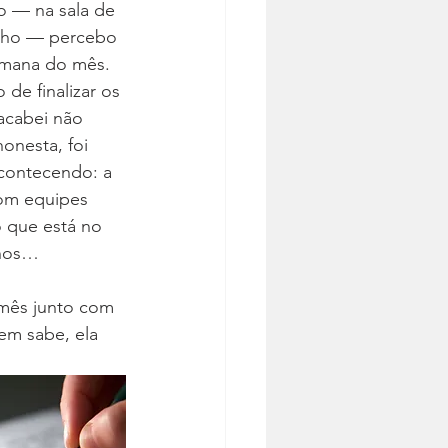
o — na sala de 
ilho — percebo 
emana do mês. 
e finalizar os 
acabei não 
onesta, foi 
acontecendo: a 
om equipes 
 que está no 
nhos…
 mês junto com 
em sabe, ela 