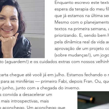
Enquanto escrevo este text
espera da terapia do meu f
que já estamos na última s
Mesmo com o planejamento d
textos na primeira semana, 
priorizando. E, sendo bem h
pela dinâmica real da vida 
aprovação de um projeto c
(sobre mudanças!), um jogo
to (aguardem!) e os cuidados extras com nossos velhi
 carta chegue até você já em julho. Estamos fechando o
 para as miniférias — primeiro Fabi, depois Fran. Ou, qu
m junho, junto com a chegada do inverno.
s convida a desacelerar um 
 mais introspectivas, mais 
do aconchego. Um aconchego que 