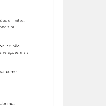
s e limites, 
onais ou 
oiler: não 
s relações mais 
lhar como 
abrimos 