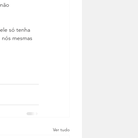
 não 
ele só tenha 
ra nós mesmas 
Ver tudo