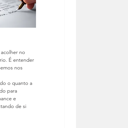
 acolher no 
rio. É entender 
demos nos 
do o quanto a 
do para 
mance e 
tando de si 